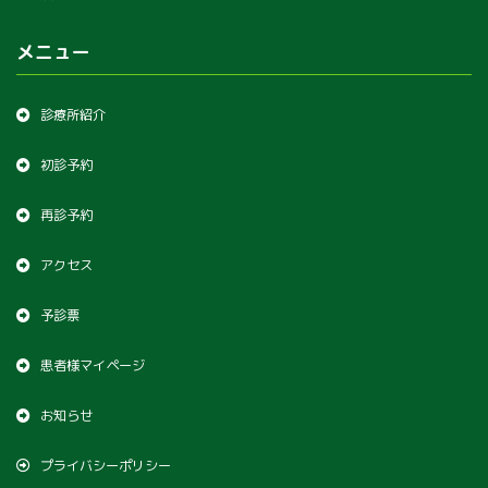
メニュー
診療所紹介
初診予約
再診予約
アクセス
予診票
患者様マイページ
お知らせ
プライバシーポリシー