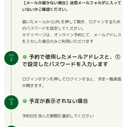
【メールが届かない場合】迷惑メールフォルダに入って
いないかご確認ください。
届いたメールからURLを押して開き、ログインするため
のパスワードを設定してください。
※マイページは、オンライン予約にて、メールアドレス
を入力した場合のみご利用いただけます
予約で使用したメールアドレスと、①
STEP
2
で設定したパスワードを入力します
ログインボタンを押してログインすると、予定一覧画面
が開きます。
予定が表示されない場合
STEP
3
予約日を含んだ期間を選択してください